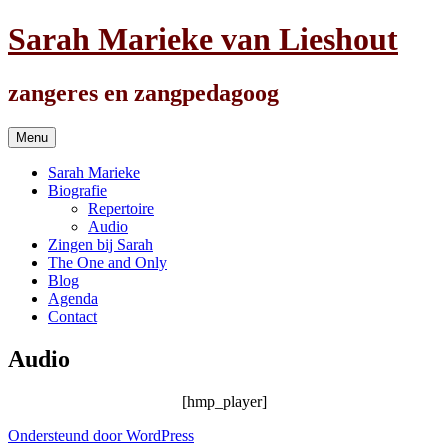
Ga
Sarah Marieke van Lieshout
naar
de
inhoud
zangeres en zangpedagoog
Menu
Sarah Marieke
Biografie
Repertoire
Audio
Zingen bij Sarah
The One and Only
Blog
Agenda
Contact
Audio
[hmp_player]
Ondersteund door WordPress